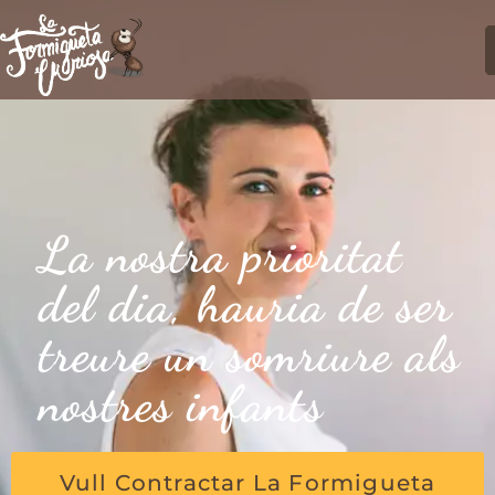
La nostra prioritat
del dia, hauria de ser
treure un somriure als
nostres infants
Vull Contractar La Formigueta