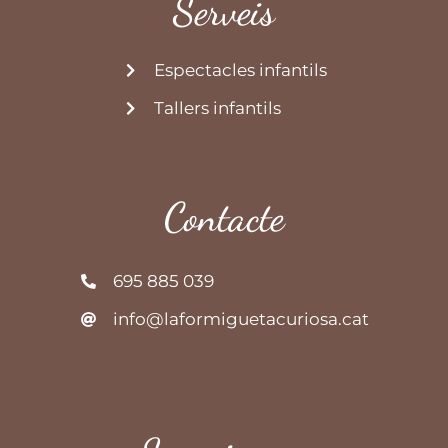
Serveis
Espectacles infantils
Tallers infantils
Contacte
695 885 039
info@laformiguetacuriosa.cat